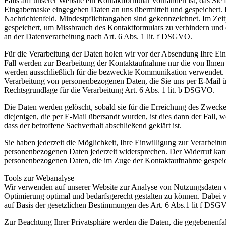
Falls auf unserer Website ein Kontaktformular vorhanden ist, das Si
Eingabemaske eingegeben Daten an uns übermittelt und gespeichert. 
Nachrichtenfeld. Mindestpflichtangaben sind gekennzeichnet. Im Ze
gespeichert, um Missbrauch des Kontaktformulars zu verhindern und di
an der Datenverarbeitung nach Art. 6 Abs. 1 lit. f DSGVO.
Für die Verarbeitung der Daten holen wir vor der Absendung Ihre Einw
Fall werden zur Bearbeitung der Kontaktaufnahme nur die von Ihnen m
werden ausschließlich für die bezweckte Kommunikation verwendet. Re
Verarbeitung von personenbezogenen Daten, die Sie uns per E-Mail über
Rechtsgrundlage für die Verarbeitung Art. 6 Abs. 1 lit. b DSGVO.
Die Daten werden gelöscht, sobald sie für die Erreichung des Zweck
diejenigen, die per E-Mail übersandt wurden, ist dies dann der Fall
dass der betroffene Sachverhalt abschließend geklärt ist.
Sie haben jederzeit die Möglichkeit, Ihre Einwilligung zur Verarbe
personenbezogenen Daten jederzeit widersprechen. Der Widerruf kann
personenbezogenen Daten, die im Zuge der Kontaktaufnahme gespeic
Tools zur Webanalyse
Wir verwenden auf unserer Website zur Analyse von Nutzungsdaten v
Optimierung optimal und bedarfsgerecht gestalten zu können. Dabei we
auf Basis der gesetzlichen Bestimmungen des Art. 6 Abs.1 lit f DSGVO
Zur Beachtung Ihrer Privatsphäre werden die Daten, die gegebenenfa