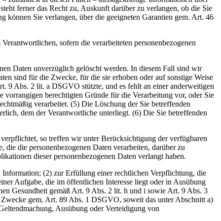
steht ferner das Recht zu, Auskunft darüber zu verlangen, ob die Sie
ng können Sie verlangen, über die geeigneten Garantien gem. Art. 46
Verantwortlichen, sofern die verarbeiteten personenbezogenen
en Daten unverzüglich gelöscht werden. In diesem Fall sind wir
aten sind für die Zwecke, für die sie erhoben oder auf sonstige Weise
rt. 9 Abs. 2 lit. a DSGVO stützte, und es fehlt an einer anderweitigen
 vorrangigen berechtigten Gründe für die Verarbeitung vor, oder Sie
htmäßig verarbeitet. (5) Die Löschung der Sie betreffenden
lich, dem der Verantwortliche unterliegt. (6) Die Sie betreffenden
pflichtet, so treffen wir unter Berücksichtigung der verfügbaren
, die die personenbezogenen Daten verarbeiten, darüber zu
plikationen dieser personenbezogenen Daten verlangt haben.
nformation; (2) zur Erfüllung einer rechtlichen Verpflichtung, die
ner Aufgabe, die im öffentlichen Interesse liegt oder in Ausübung
hen Gesundheit gemäß Art. 9 Abs. 2 lit. h und i sowie Art. 9 Abs. 3
he Zwecke gem. Art. 89 Abs. 1 DSGVO, soweit das unter Abschnitt a)
zur Geltendmachung, Ausübung oder Verteidigung von