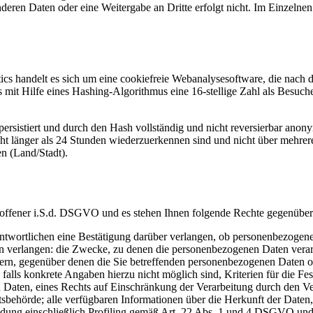
en Daten oder eine Weitergabe an Dritte erfolgt nicht. Im Einzelnen 
ytics handelt es sich um eine cookiefreie Webanalysesoftware, die nac
fs mit Hilfe eines Hashing-Algorithmus eine 16-stellige Zahl als Besuc
 persistiert und durch den Hash vollständig und nicht reversierbar an
icht länger als 24 Stunden wiederzuerkennen sind und nicht über mehre
n (Land/Stadt).
roffener i.S.d. DSGVO und es stehen Ihnen folgende Rechte gegenüber
wortlichen eine Bestätigung darüber verlangen, ob personenbezogene D
nen verlangen: die Zwecke, zu denen die personenbezogenen Daten vera
ern, gegenüber denen die Sie betreffenden personenbezogenen Daten o
alls konkrete Angaben hierzu nicht möglich sind, Kriterien für die Fe
Daten, eines Rechts auf Einschränkung der Verarbeitung durch den Ve
tsbehörde; alle verfügbaren Informationen über die Herkunft der Date
ndung einschließlich Profiling gemäß Art. 22 Abs. 1 und 4 DSGVO und 