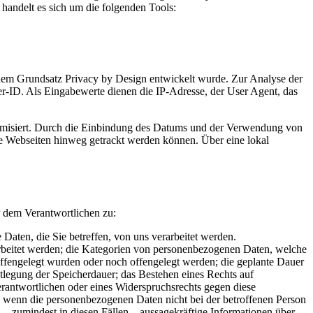
handelt es sich um die folgenden Tools:
h dem Grundsatz Privacy by Design entwickelt wurde. Zur Analyse der
her-ID. Als Eingabewerte dienen die IP-Adresse, der User Agent, das
onymisiert. Durch die Einbindung des Datums und der Verwendung von
re Webseiten hinweg getrackt werden können. Über eine lokal
 dem Verantwortlichen zu:
aten, die Sie betreffen, von uns verarbeitet werden.
rbeitet werden; die Kategorien von personenbezogenen Daten, welche
ffengelegt wurden oder noch offengelegt werden; die geplante Dauer
stlegung der Speicherdauer; das Bestehen eines Rechts auf
rantwortlichen oder eines Widerspruchsrechts gegen diese
n, wenn die personenbezogenen Daten nicht bei der betroffenen Person
– zumindest in diesen Fällen – aussagekräftige Informationen über