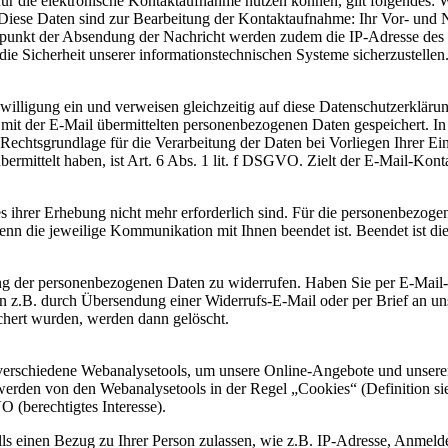
e für die elektronische Kontaktaufnahme nutzen können, gilt folgendes
Diese Daten sind zur Bearbeitung der Kontaktaufnahme: Ihr Vor- und 
itpunkt der Absendung der Nachricht werden zudem die IP-Adresse des
e Sicherheit unserer informationstechnischen Systeme sicherzustellen.
illigung ein und verweisen gleichzeitig auf diese Datenschutzerklärun
it der E-Mail übermittelten personenbezogenen Daten gespeichert. In k
chtsgrundlage für die Verarbeitung der Daten bei Vorliegen Ihrer Einw
mittelt haben, ist Art. 6 Abs. 1 lit. f DSGVO. Zielt der E-Mail-Kontak
es ihrer Erhebung nicht mehr erforderlich sind. Für die personenbezo
, wenn die jeweilige Kommunikation mit Ihnen beendet ist. Beendet ist 
itung der personenbezogenen Daten zu widerrufen. Haben Sie per E-Mai
 z.B. durch Übersendung einer Widerrufs-E-Mail oder per Brief an uns
hert wurden, werden dann gelöscht.
erschiedene Webanalysetools, um unsere Online-Angebote und unseren W
rden von den Webanalysetools in der Regel „Cookies“ (Definition siehe
 (berechtigtes Interesse).
lls einen Bezug zu Ihrer Person zulassen, wie z.B. IP-Adresse, Anmel