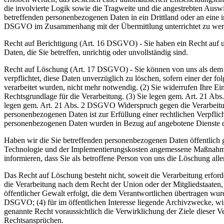
die involvierte Logik sowie die Tragweite und die angestrebten Auswir
betreffenden personenbezogenen Daten in ein Drittland oder an eine 
DSGVO im Zusammenhang mit der Übermittlung unterrichtet zu wer
Recht auf Berichtigung (Art. 16 DSGVO) - Sie haben ein Recht auf u
Daten, die Sie betreffen, unrichtig oder unvollständig sind.
Recht auf Löschung (Art. 17 DSGVO) - Sie können von uns als dem Ve
verpflichtet, diese Daten unverzüglich zu löschen, sofern einer der f
verarbeitet wurden, nicht mehr notwendig. (2) Sie widerrufen Ihre Einw
Rechtsgrundlage für die Verarbeitung. (3) Sie legen gem. Art. 21 Ab
legen gem. Art. 21 Abs. 2 DSGVO Widerspruch gegen die Verarbeitun
personenbezogenen Daten ist zur Erfüllung einer rechtlichen Verpflic
personenbezogenen Daten wurden in Bezug auf angebotene Dienste d
Haben wir die Sie betreffenden personenbezogenen Daten öffentlich 
Technologie und der Implementierungskosten angemessene Maßnahmen,
informieren, dass Sie als betroffene Person von uns die Löschung a
Das Recht auf Löschung besteht nicht, soweit die Verarbeitung erforde
die Verarbeitung nach dem Recht der Union oder der Mitgliedstaaten, 
öffentlicher Gewalt erfolgt, die dem Verantwortlichen übertragen wurd
DSGVO; (4) für im öffentlichen Interesse liegende Archivzwecke, wis
genannte Recht voraussichtlich die Verwirklichung der Ziele dieser 
Rechtsansprüchen.