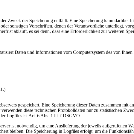
 der Zweck der Speicherung entfällt. Eine Speicherung kann darüber h
oder sonstigen Vorschriften, denen der Verantwortliche unterliegt, vo
rist abläuft, es sei denn, dass eine Erforderlichkeit zur weiteren Spe
utomatisiert Daten und Informationen vom Computersystem des von Ihn
RL)
bservers gespeichert. Eine Speicherung dieser Daten zusammen mit ande
erwenden diese technischen Protokolldaten nur zu statistischen Zwec
r Logfiles ist Art. 6 Abs. 1 lit. f DSGVO.
ver ist notwendig, um eine Auslieferung der jeweils aufgerufenen We
ert bleiben. Die Speicherung in Logfiles erfolgt, um die Funktionsfäh