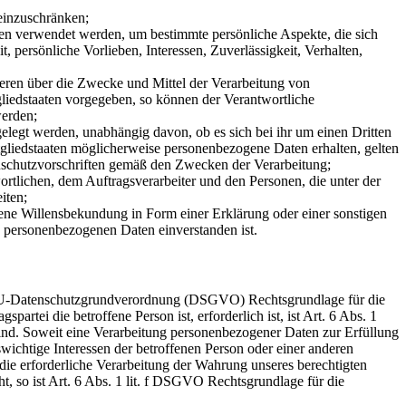
einzuschränken;
aten verwendet werden, um bestimmte persönliche Aspekte, die sich
, persönliche Vorlieben, Interessen, Zuverlässigkeit, Verhalten,
nderen über die Zwecke und Mittel der Verarbeitung von
liedstaaten vorgegeben, so können der Verantwortliche
werden;
elegt werden, unabhängig davon, ob es sich bei ihr um einen Dritten
liedstaaten möglicherweise personenbezogene Daten erhalten, gelten
enschutzvorschriften gemäß den Zwecken der Verarbeitung;
wortlichen, dem Auftragsverarbeiter und den Personen, die unter der
iten;
ebene Willensbekundung in Form einer Erklärung oder einer sonstigen
en personenbezogenen Daten einverstanden ist.
. a EU-Datenschutzgrundverordnung (DSGVO) Rechtsgrundlage für die
rtei die betroffene Person ist, erforderlich ist, ist Art. 6 Abs. 1
ind. Soweit eine Verarbeitung personenbezogener Daten zur Erfüllung
nswichtige Interessen der betroffenen Person oder einer anderen
die erforderliche Verarbeitung der Wahrung unseres berechtigten
t, so ist Art. 6 Abs. 1 lit. f DSGVO Rechtsgrundlage für die