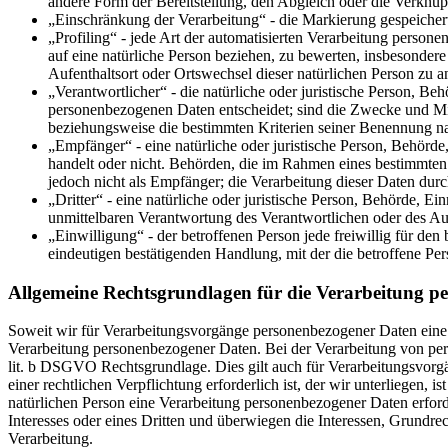
andere Form der Bereitstellung, den Abgleich oder die Verknü
„Einschränkung der Verarbeitung“ - die Markierung gespeicher
„Profiling“ - jede Art der automatisierten Verarbeitung perso
auf eine natürliche Person beziehen, zu bewerten, insbesondere 
Aufenthaltsort oder Ortswechsel dieser natürlichen Person zu a
„Verantwortlicher“ - die natürliche oder juristische Person, B
personenbezogenen Daten entscheidet; sind die Zwecke und Mit
beziehungsweise die bestimmten Kriterien seiner Benennung n
„Empfänger“ - eine natürliche oder juristische Person, Behörd
handelt oder nicht. Behörden, die im Rahmen eines bestimmte
jedoch nicht als Empfänger; die Verarbeitung dieser Daten du
„Dritter“ - eine natürliche oder juristische Person, Behörde, E
unmittelbaren Verantwortung des Verantwortlichen oder des Auf
„Einwilligung“ - der betroffenen Person jede freiwillig für de
eindeutigen bestätigenden Handlung, mit der die betroffene Per
Allgemeine Rechtsgrundlagen für die Verarbeitung p
Soweit wir für Verarbeitungsvorgänge personenbezogener Daten eine 
Verarbeitung personenbezogener Daten. Bei der Verarbeitung von person
lit. b DSGVO Rechtsgrundlage. Dies gilt auch für Verarbeitungsvorg
einer rechtlichen Verpflichtung erforderlich ist, der wir unterliegen,
natürlichen Person eine Verarbeitung personenbezogener Daten erford
Interesses oder eines Dritten und überwiegen die Interessen, Grundrec
Verarbeitung.