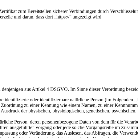
ertifikat zum Bereitstellen sicherer Verbindungen durch Verschlüssel
eile und daran, dass dort „https://“ angezeigt wird.
en denjenigen aus Artikel 4 DSGVO. Im Sinne dieser Verordnung bezei
 identifizierte oder identifizierbare natürliche Person (im Folgenden „b
tels Zuordnung zu einer Kennung wie einem Namen, zu einer Kennnumme
usdruck der physischen, physiologischen, genetischen, psychischen, wirt
 natürliche Person, deren personenbezogene Daten von dem für die Verar
erfahren ausgeführter Vorgang oder jede solche Vorgangsreihe im Zus
 Anpassung oder Veränderung, das Auslesen, das Abfragen, die Verwend