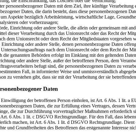
pfung, die Einschränkung, das Löschen oder die Vernichtung;
ter personenbezogener Daten mit dem Ziel, ihre künftige Verarbeitung 
nenbezogener Daten, die darin besteht, dass diese personenbezogenen D
um Aspekte bezüglich Arbeitsleistung, wirtschaftliche Lage, Gesundheit
nalysieren oder vorherzusagen;
ehörde, Einrichtung oder andere Stelle, die allein oder gemeinsam mit a
tel dieser Verarbeitung durch das Unionsrecht oder das Recht der Mitg
ach dem Unionsrecht oder dem Recht der Mitgliedstaaten vorgesehen 
e, Einrichtung oder andere Stelle, denen personenbezogene Daten offeng
n Untersuchungsauftrags nach dem Unionsrecht oder dem Recht der Mitg
rch die genannten Behörden erfolgt im Einklang mit den geltenden Dat
inrichtung oder andere Stelle, außer der betroffenen Person, dem Verant
tragsverarbeiters befugt sind, die personenbezogenen Daten zu verarbe
n bestimmten Fall, in informierter Weise und unmissverständlich abgeg
son zu verstehen gibt, dass sie mit der Verarbeitung der sie betreffend
ersonenbezogener Daten
Einwilligung der betroffenen Person einholen, ist Art. 6 Abs. 1 lit
enbezogenen Daten, die zur Erfüllung eines Vertrages, dessen Vertragspa
änge, die zur Durchführung vorvertraglicher Maßnahmen erforderlich s
 ist Art. 6 Abs. 1 lit. c DSGVO Rechtsgrundlage. Für den Fall, dass lebe
erlich machen, ist Art. 6 Abs. 1 lit. d DSGVO Rechtsgrundlage. Dient 
hte und Grundfreiheiten des Betroffenen das erstgenannte Interesse nich