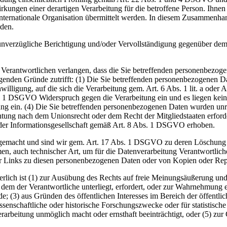
kungen einer derartigen Verarbeitung für die betroffene Person. Ihnen 
internationale Organisation übermittelt werden. In diesem Zusammenha
den.
nverzügliche Berichtigung und/oder Vervollständigung gegenüber dem 
rantwortlichen verlangen, dass die Sie betreffenden personenbezogen
olgenden Gründe zutrifft: (1) Die Sie betreffenden personenbezogenen D
illigung, auf die sich die Verarbeitung gem. Art. 6 Abs. 1 lit. a oder A
s. 1 DSGVO Widerspruch gegen die Verarbeitung ein und es liegen keine
g ein. (4) Die Sie betreffenden personenbezogenen Daten wurden unrec
htung nach dem Unionsrecht oder dem Recht der Mitgliedstaaten erforder
er Informationsgesellschaft gemäß Art. 8 Abs. 1 DSGVO erhoben.
gemacht und sind wir gem. Art. 17 Abs. 1 DSGVO zu deren Löschung ver
 auch technischer Art, um für die Datenverarbeitung Verantwortliche
ller Links zu diesen personenbezogenen Daten oder von Kopien oder Re
rlich ist (1) zur Ausübung des Rechts auf freie Meinungsäußerung und I
dem der Verantwortliche unterliegt, erfordert, oder zur Wahrnehmung ei
e; (3) aus Gründen des öffentlichen Interesses im Bereich der öffentlic
senschaftliche oder historische Forschungszwecke oder für statistisc
Verarbeitung unmöglich macht oder ernsthaft beeinträchtigt, oder (5) 