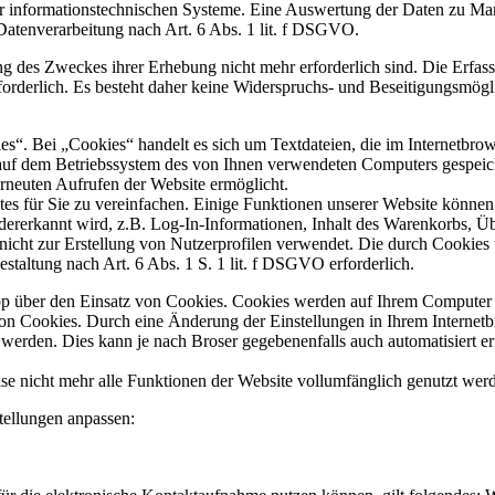
rer informationstechnischen Systeme. Eine Auswertung der Daten zu Ma
 Datenverarbeitung nach Art. 6 Abs. 1 lit. f DSGVO.
ng des Zweckes ihrer Erhebung nicht mehr erforderlich sind. Die Erfas
rforderlich. Es besteht daher keine Widerspruchs- und Beseitigungsmöglic
es“. Bei „Cookies“ handelt es sich um Textdateien, die im Internetb
auf dem Betriebssystem des von Ihnen verwendeten Computers gespeiche
erneuten Aufrufen der Website ermöglicht.
 für Sie zu vereinfachen. Einige Funktionen unserer Website können 
edererkannt wird, z.B. Log-In-Informationen, Inhalt des Warenkorbs,
icht zur Erstellung von Nutzerprofilen verwendet. Die durch Cookies 
staltung nach Art. 6 Abs. 1 S. 1 lit. f DSGVO erforderlich.
pp über den Einsatz von Cookies. Cookies werden auf Ihrem Computer 
von Cookies. Durch eine Änderung der Einstellungen in Ihrem Internet
 werden. Dies kann je nach Broser gegebenenfalls auch automatisiert er
se nicht mehr alle Funktionen der Website vollumfänglich genutzt wer
tellungen anpassen: